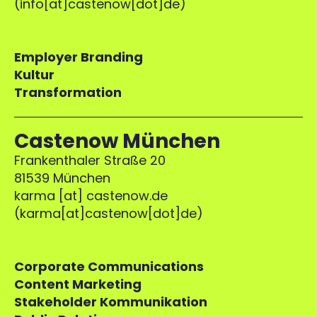
(info[at]castenow[dot]de)
Employer Branding
Kultur
Transformation
Castenow München
Frankenthaler Straße 20
81539 München
karma
[at]
castenow.de
(
karma[at]castenow[dot]de
)
Corporate Communications
Content Marketing
Stakeholder Kommunikation