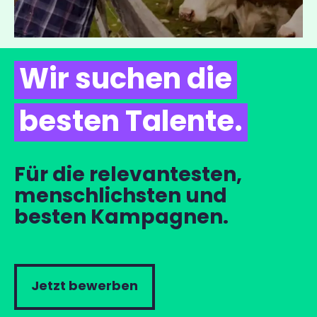
Wir suchen die
besten Talente.
Für die relevantesten,
menschlichsten und
besten Kampagnen.
Jetzt bewerben