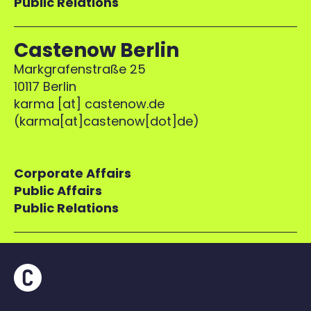
Public Relations
Castenow Berlin
Markgrafenstraße 25
10117 Berlin
karma
[at]
castenow.de
(
karma[at]castenow[dot]de
)
Corporate Affairs
Public Affairs
Public Relations