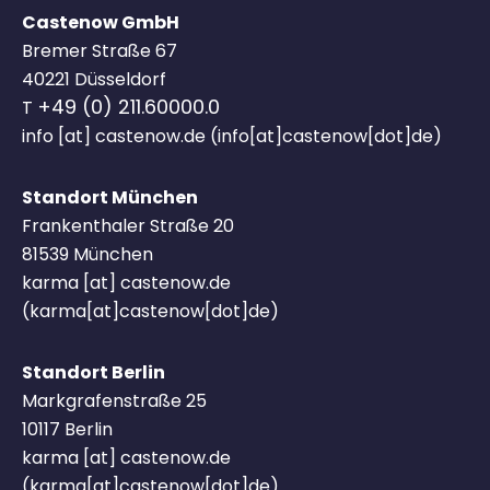
Castenow GmbH
Bremer Straße 67
40221 Düsseldorf
+49 (0) 211.60000.0
T
info
[at]
castenow.de
(info[at]castenow[dot]de)
Standort München
Frankenthaler Straße 20
81539 München
karma
[at]
castenow.de
(karma[at]castenow[dot]de)
Standort Berlin
Markgrafenstraße 25
10117 Berlin
karma
[at]
castenow.de
(karma[at]castenow[dot]de)