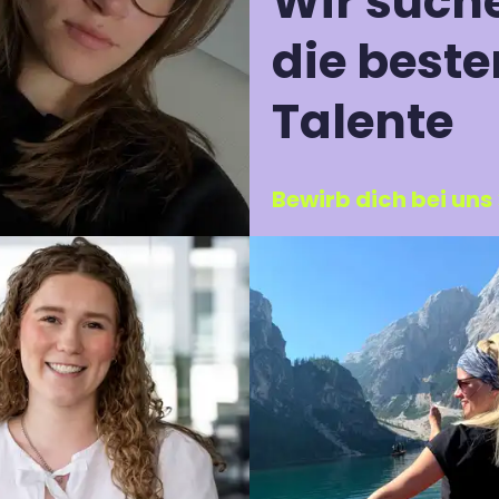
Wir such
die beste
Talente
Bewirb dich bei uns 